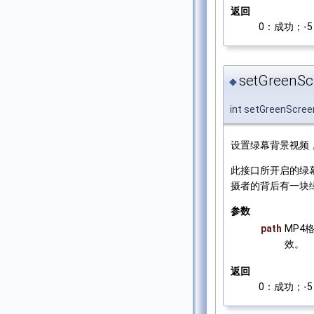
返回
0：成功；-5：
setGreenScr
◆
int setGreenScree
设置绿幕背景视频
此接口所开启的绿
摄者的背后有一块
参数
path
MP4
效。
返回
0：成功；-5：