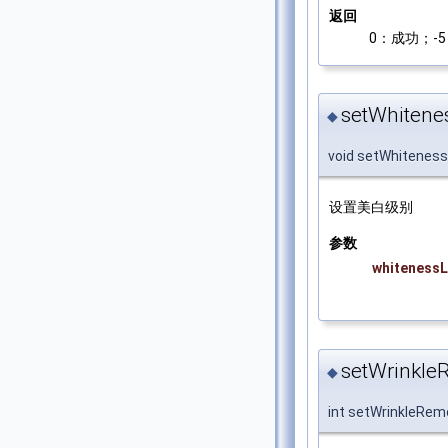
返回
0：成功；-5：
setWhitene
◆
void setWhiteness
设置美白级别
参数
whitenessL
setWrinkle
◆
int setWrinkleRem