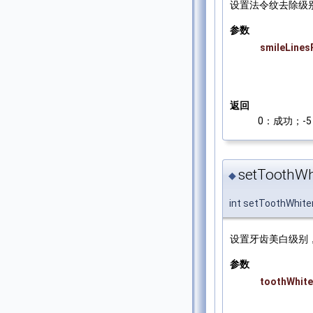
设置法令纹去除级
参数
smileLine
返回
0：成功；-5：
setToothWh
◆
int setToothWhite
设置牙齿美白级别
参数
toothWhite