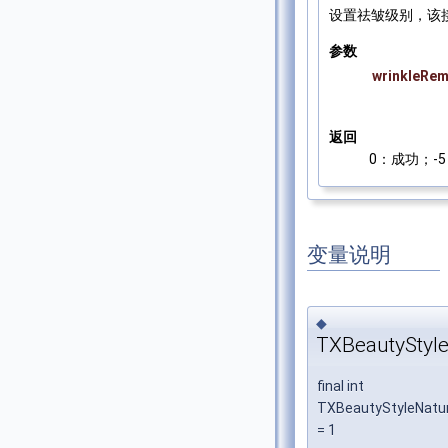
设置祛皱级别，该
参数
wrinkleRem
返回
0：成功；-5：
变量说明
◆
TXBeautyStyl
final int
TXBeautyStyleNatu
= 1