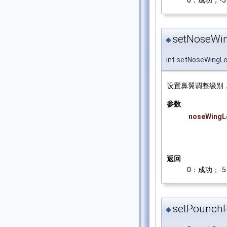
setNoseWin
◆
int setNoseWingLe
设置鼻翼调整级别
参数
noseWingL
返回
0：成功；-5：
setPounch
◆