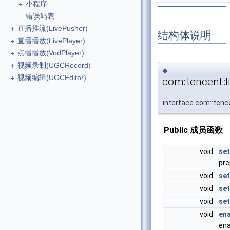
+
小程序
错误码表
+
直播推流(LivePusher)
结构体说明
+
直播播放(LivePlayer)
+
点播播放(VodPlayer)
+
视频录制(UGCRecord)
◆
+
视频编辑(UGCEditor)
com::tencent::
interface com::tenc
Public 成员函数
void
se
pre
void
set
void
se
void
se
void
en
ena