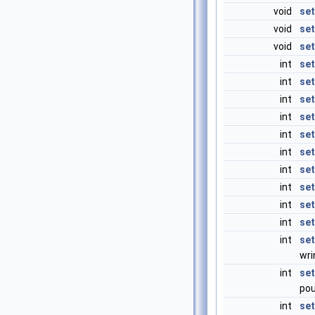
void
se
void
set
void
set
int
se
int
set
int
se
int
se
int
set
int
se
int
se
int
se
int
set
int
se
int
se
wri
int
se
po
int
se