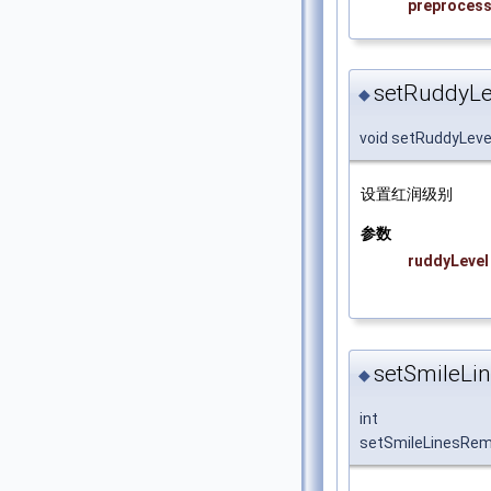
preproces
setRuddyLe
◆
void setRuddyLeve
设置红润级别
参数
ruddyLevel
setSmileLi
◆
int
setSmileLinesRem