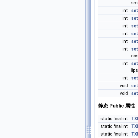
smi
int
se
int
se
int
se
int
se
int
se
int
se
nos
int
se
lip
int
se
void
se
void
se
静态 Public 属性
static final int
TX
static final int
TX
static final int
TX