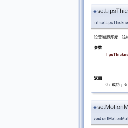
setLipsThic
◆
int setLipsThickn
设置嘴唇厚度，该
参数
lipsThickn
返回
0：成功；-5：
setMotionM
◆
void setMotionMu