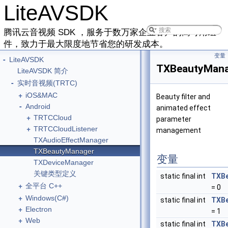
LiteAVSDK
腾讯云音视频 SDK ，服务于数万家企业客户的高可用组
件，致力于最大限度地节省您的研发成本。
变量
-
LiteAVSDK
TXBeautyMana
LiteAVSDK 简介
-
实时音视频(TRTC)
+
iOS&MAC
Beauty filter and
-
Android
animated effect
+
TRTCCloud
parameter
+
TRTCCloudListener
management
TXAudioEffectManager
TXBeautyManager
变量
TXDeviceManager
关键类型定义
static final int
TXBe
+
全平台 C++
= 0
+
Windows(C#)
static final int
TXBe
+
Electron
= 1
+
Web
static final int
TXBe