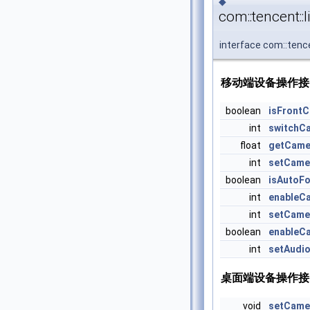
◆
com::tencent::
interface com::tenc
移动端设备操作接
boolean
isFront
int
switchC
float
getCame
int
setCame
boolean
isAutoF
int
enableC
int
setCame
boolean
enableC
int
setAudi
桌面端设备操作接
void
setCame