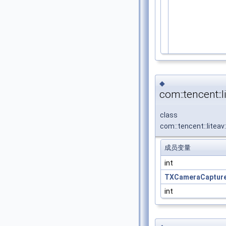
◆
com::tencent:
class
com::tencent::lite
成员变量
int
TXCameraCaptur
int