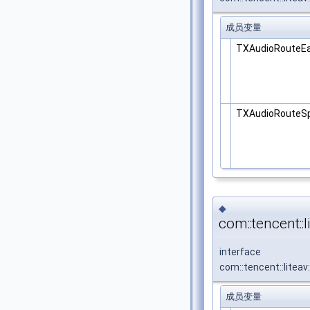
成员变量
TXAudioRouteEa
TXAudioRouteS
◆
com::tencent:
interface
com::tencent::lite
成员变量