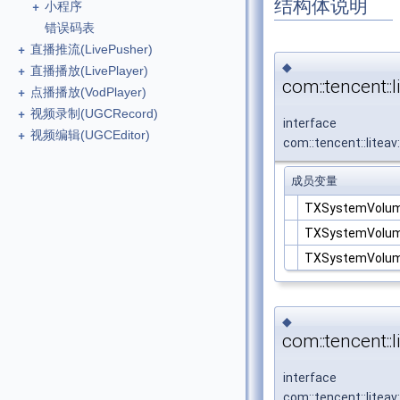
结构体说明
+
小程序
错误码表
+
直播推流(LivePusher)
◆
+
直播播放(LivePlayer)
com::tencent:
+
点播播放(VodPlayer)
+
视频录制(UGCRecord)
interface
+
视频编辑(UGCEditor)
com::tencent::lite
成员变量
TXSystemVolu
TXSystemVolu
TXSystemVolu
◆
com::tencent::
interface
com::tencent::litea