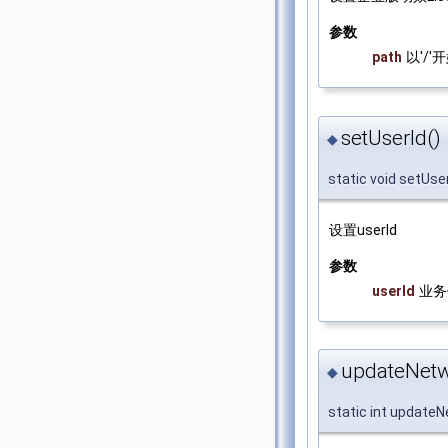
参数
path
以'/
setUserId()
◆
static void setUse
设置userId
参数
userId
业务
updateNetw
◆
static int update