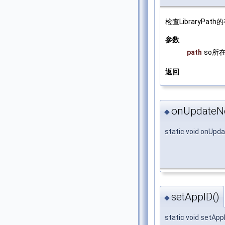
检查LibraryPat
参数
path
so所
返回
onUpdateN
◆
static void onUp
setAppID()
◆
static void setApp