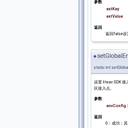
参数
extKey
extValue
返回
返回false
setGlobalEn
◆
static int setGlob
设置 liteav
区接入点。
参数
envConfig
返回
0：成功；