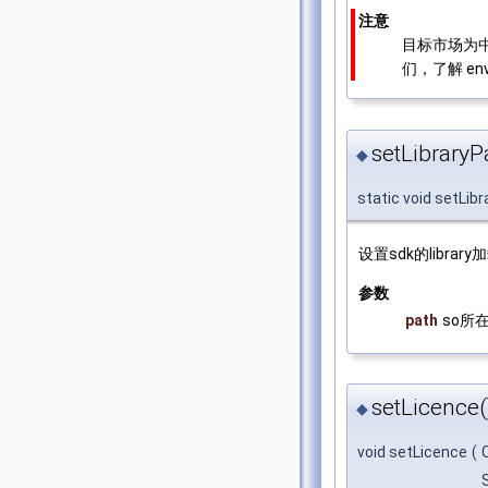
注意
目标市场为
们，了解 env
setLibraryP
◆
static void setLib
设置sdk的library
参数
path
so所
setLicence(
◆
void setLicence
(