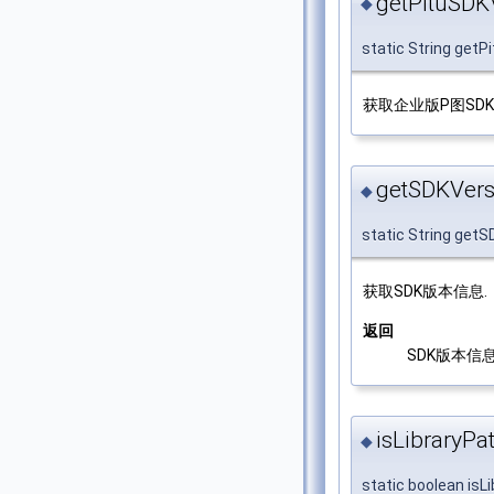
getPituSDK
◆
static String get
获取企业版P图SDK版
getSDKVers
◆
static String get
获取SDK版本信息.
返回
SDK版本信息
isLibraryPa
◆
static boolean isL