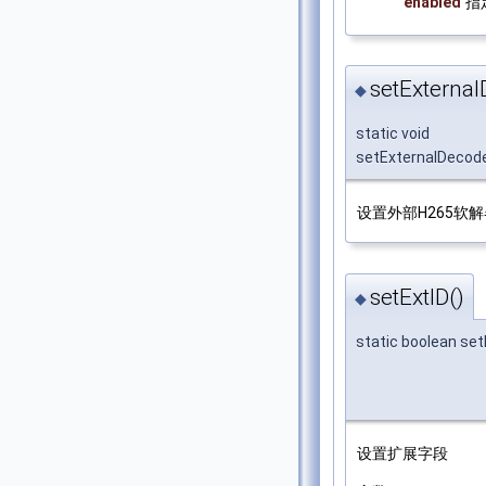
enabled
指
setExternal
◆
static void
setExternalDecod
设置外部H265软
setExtID()
◆
static boolean set
设置扩展字段