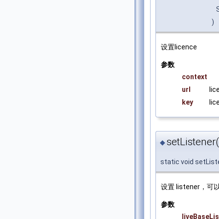
)
设置licence
参数
context
url
li
key
li
setListener(
◆
static void setLis
设置 listener，可
参数
liveBaseLi