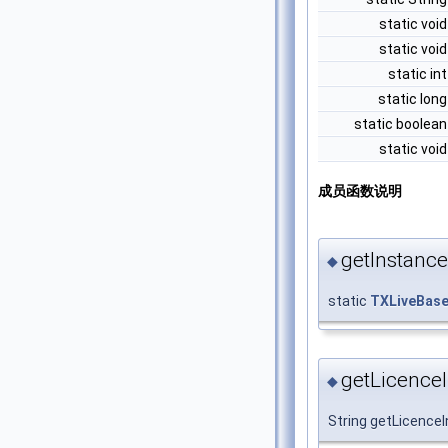
static voi
static voi
static in
static lon
static boolea
static voi
成员函数说明
getInstance
◆
static
TXLiveBas
getLicenceI
◆
String getLicenceI