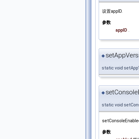
设置appID.
参数
appID
.
setAppVers
◆
static void setAp
setConsole
◆
static void setCo
setConsoleEn
参数