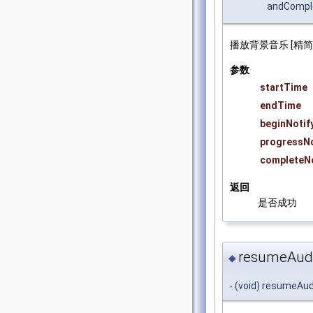
andComple
播放背景音乐 [精简版
参数
startTime
endTime
beginNotif
progressNo
completeNo
返回
是否成功
resumeAudi
◆
- (void) resumeAu