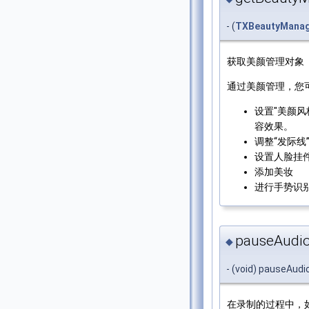
- (
TXBeautyMana
获取美颜管理对象
通过美颜管理，您
设置"美颜风格
容效果。
调整“发际线”
设置人脸挂
添加美妆
进行手势识
pauseAudio
◆
- (void) pauseAud
在录制的过程中，如