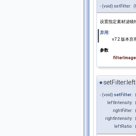
- (void) setFilter:
(
设置指定素材滤镜特效 d
弃用:
v7.2 版本弃
参数
filterImage
setFilter:lef
◆
- (void)
setFilter:
leftIntensity:
rightFilter:
rightIntensity:
leftRatio: