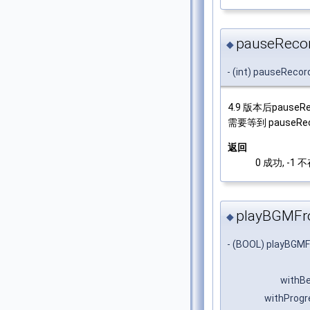
pauseRecor
◆
- (int) pauseRecor
4.9 版本后pause
需要等到 pauseR
返回
0 成功, -1 
playBGMFro
◆
- (BOOL) playBGM
withBe
withProgr