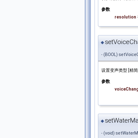
参数
resolution
setVoiceCh
◆
- (BOOL) setVoic
设置变声类型 [精
参数
voiceChan
setWaterMa
◆
- (void) setWaterM