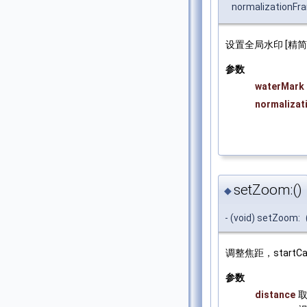
normalizationFr
设置全局水印 [精
参数
waterMark
normalizat
setZoom:()
◆
- (void) setZoom:
调整焦距，startC
参数
distance
取