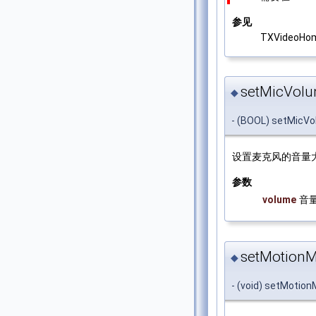
参见
TXVideoHom
setMicVolu
◆
- (BOOL) setMicVo
设置麦克风的音量
参数
volume
音
setMotionM
◆
- (void) setMotion