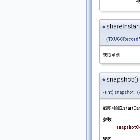
shareInstan
◆
+ (
TXUGCRecord
获取单例
snapshot:()
◆
- (int) snapshot:
(
截图/拍照,start
参数
snapshotC
返回