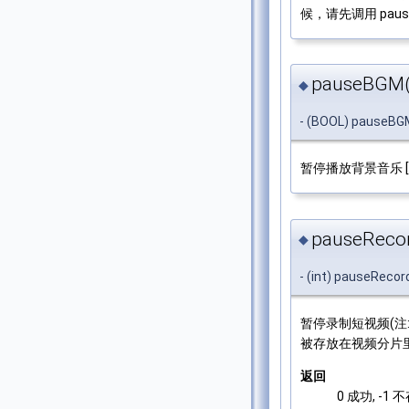
候，请先调用 paus
pauseBGM(
◆
- (BOOL) pauseBG
暂停播放背景音乐 
pauseRecor
◆
- (int) pauseRecor
暂停录制短视频(注
被存放在视频分片里面
返回
0 成功, -1 