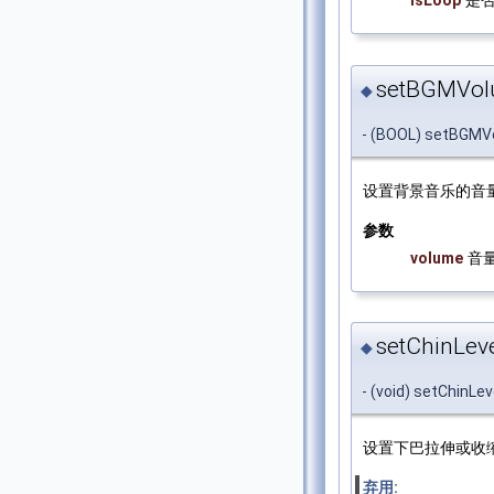
isLoop
是
setBGMVol
◆
- (BOOL) setBGMV
设置背景音乐的音
参数
volume
音
setChinLeve
◆
- (void) setChinLev
设置下巴拉伸或收缩
弃用: