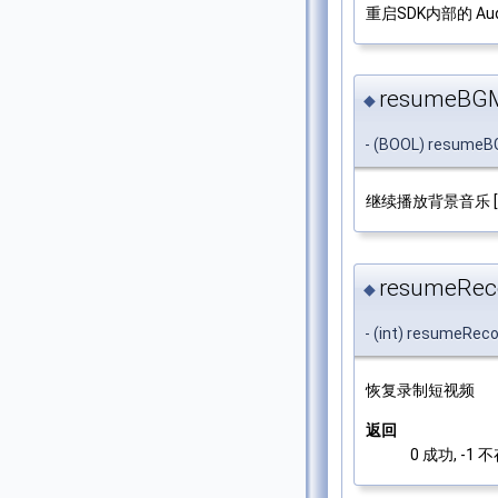
重启SDK内部的 Audi
resumeBGM
◆
- (BOOL) resume
继续播放背景音乐 
resumeRec
◆
- (int) resumeRec
恢复录制短视频
返回
0 成功, -1 