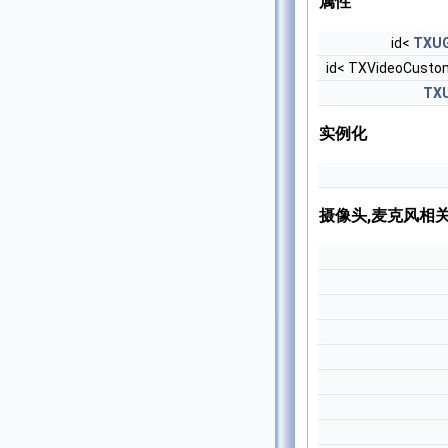
属性
id<
TXUG
id< TXVideoCusto
TX
实例化
摄像头,麦克风相