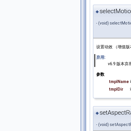
selectMotio
◆
- (void) selectMot
设置动效 （增值版
弃用:
v6.9 版本弃
参数
tmplName
tmplDir
setAspectRa
◆
- (void) setAspect