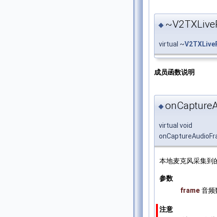
~V2TXLiveP
◆
virtual ~
V2TXLive
成员函数说明
onCapture
◆
virtual void
onCaptureAudioF
本地麦克风采集到
参数
frame
音频
注意