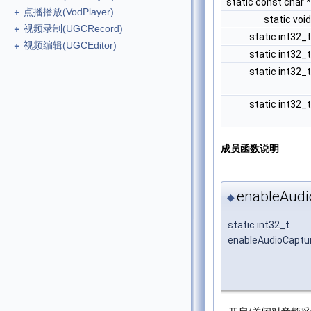
static const char 
+
点播播放(VodPlayer)
static voi
+
视频录制(UGCRecord)
static int32_
+
视频编辑(UGCEditor)
static int32_
static int32_
static int32_
成员函数说明
enableAudi
◆
static int32_t
enableAudioCaptu