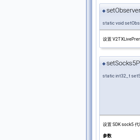
setObserver
◆
static void setObs
设置 V2TXLivePr
setSocks5P
◆
static int32_t se
设置 SDK sock5
参数