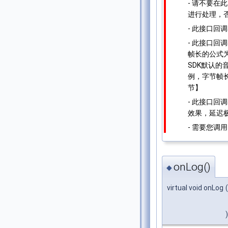
- 请不要
进行处理，
- 此接口回
- 此接口回
帧长的公式为【
SDK默认的
例，字节帧长为【48
节】
- 此接口回
效果，延迟
- 需要您调
onLog()
◆
virtual void onLog
(
)