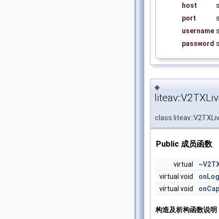
host
port
username
password
◆
liteav::V2TXL
class liteav::V2TXL
Public 成员函数
virtual
~V2TX
virtual void
onLo
virtual void
onCap
构造及析构函数说明