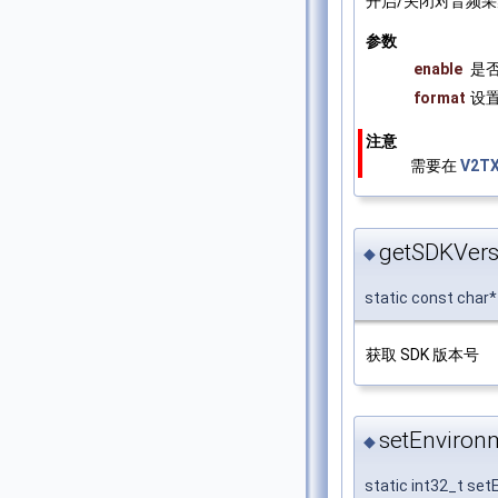
开启/关闭对音频
参数
enable
是否
format
设置
注意
需要在
V2TX
getSDKVers
◆
static const char
获取 SDK 版本号
setEnviron
◆
static int32_t se