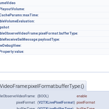
umeVideo
PlayoutVolume:
CacheParams:maxTime:
bleVolumeEvaluation:
pshot
bleObserveVideoFrame:pixelFormat:bufferType:
bleReceiveSeiMessage:payloadType:
wDebugView:
Property:value:
VideoFrame:pixelFormat:bufferType:()
bleObserveVideoFrame:
(BOOL)
enable
pixelFormat:
(
V2TXLivePixelFormat
)
pixelFormat
bufferType:
(
V2TXLiveBufferType
)
bufferType