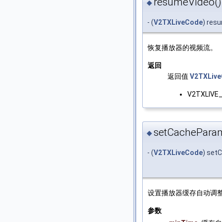
resumeVideo()
◆
- (
V2TXLiveCode
) res
恢复播放器的视频流。
返回
返回值
V2TXLiv
V2TXLIVE
setCacheParam
◆
- (
V2TXLiveCode
) set
设置播放器缓存自动调整的
参数