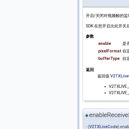
开启/关闭对视频帧的监
SDK 在您开启次此开关后
参数
enable
是
pixelFormat
自
bufferType
自
返回
返回值
V2TXLiv
V2TXLIVE
V2TXLIV
enableReceive
◆
- (
V2TXLiveCode
) ena