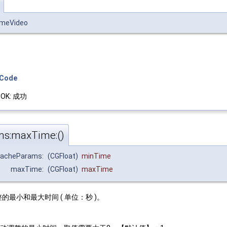
umeVideo
eCode
_OK: 成功
s:maxTime:()
CacheParams:
(CGFloat)
minTime
maxTime:
(CGFloat)
maxTime
最小和最大时间 ( 单位：秒 )。