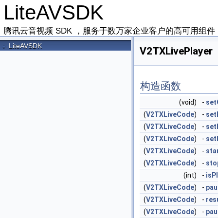
LiteAVSDK
腾讯云音视频 SDK ，服务于数万家企业客户的高可用组
+
LiteAVSDK
V2TXLivePlayer
构造函数
(void)
-
set
(
V2TXLiveCode
)
-
set
(
V2TXLiveCode
)
-
set
(
V2TXLiveCode
)
-
set
(
V2TXLiveCode
)
-
sta
(
V2TXLiveCode
)
-
sto
(int)
-
isP
(
V2TXLiveCode
)
-
pau
(
V2TXLiveCode
)
-
res
(
V2TXLiveCode
)
-
pau