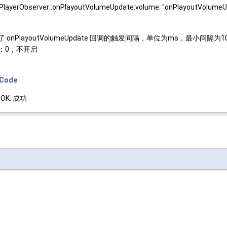
ayerObserver::onPlayoutVolumeUpdate:volume: "onPlayou
了 onPlayoutVolumeUpdate 回调的触发间隔，单位为ms，最小
：0，不开启
eCode
_OK: 成功
。