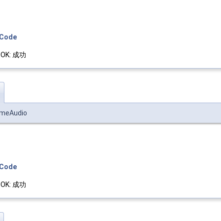
eCode
_OK: 成功
umeAudio
eCode
_OK: 成功