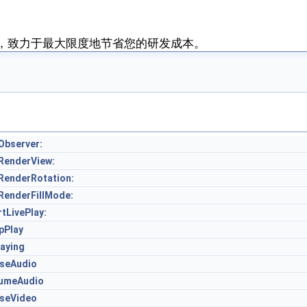
件，致力于最大限度地节省您的研发成本。
Observer:
RenderView:
RenderRotation:
RenderFillMode:
rtLivePlay:
pPlay
laying
seAudio
umeAudio
seVideo