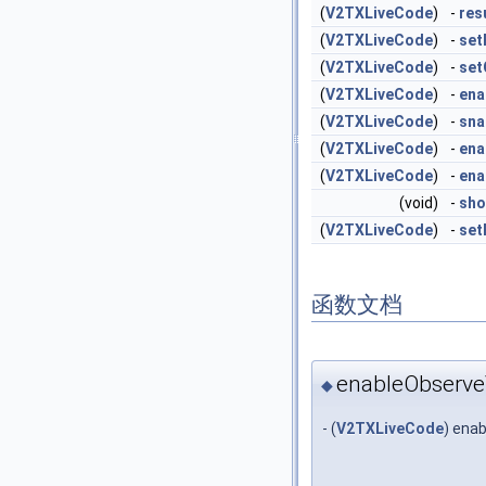
(
V2TXLiveCode
)
-
res
(
V2TXLiveCode
)
-
set
(
V2TXLiveCode
)
-
set
(
V2TXLiveCode
)
-
ena
(
V2TXLiveCode
)
-
sna
(
V2TXLiveCode
)
-
ena
(
V2TXLiveCode
)
-
ena
(void)
-
sho
(
V2TXLiveCode
)
-
set
函数文档
enableObserve
◆
- (
V2TXLiveCode
) ena