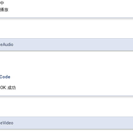
放中
止播放
seAudio
eCode
_OK: 成功
seVideo