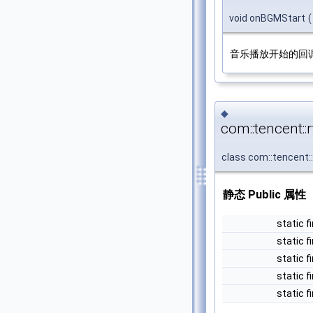
void onBGMStart
(
音乐播放开始的回
◆
com::tencent:
class com::tencent:
静态 Public 属性
static fi
static fi
static fi
static fi
static fi