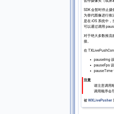
暂停摄像头（或屏
SDK 会暂时停止摄像
为替代图像进行推流
是在 iOS 系统中
可以通过调用 paus
对于绝大多数推流
接。
在 TXLivePushC
pauseI
pauseF
pauseT
注意
请注意调用顺序：s
调用顺序会导
被
WXLivePusher