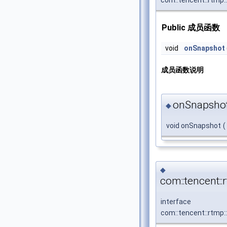
com::tencent::rtmp:
Public 成员函数
void
onSnapshot
成员函数说明
onSnapshot
◆
void onSnapshot
(
◆
com::tencent:
interface
com::tencent::rtmp: