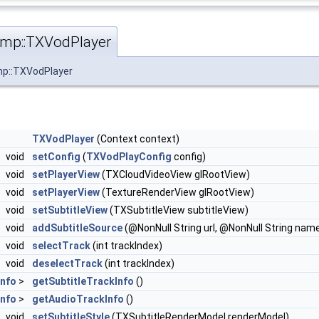
rtmp::TXVodPlayer
mp::TXVodPlayer
TXVodPlayer
(Context context)
void
setConfig
(
TXVodPlayConfig
config)
void
setPlayerView
(TXCloudVideoView glRootView)
void
setPlayerView
(TextureRenderView glRootView)
void
setSubtitleView
(TXSubtitleView subtitleView)
void
addSubtitleSource
(@NonNull String url, @NonNull String nam
void
selectTrack
(int trackIndex)
void
deselectTrack
(int trackIndex)
nfo
>
getSubtitleTrackInfo
()
nfo
>
getAudioTrackInfo
()
void
setSubtitleStyle
(TXSubtitleRenderModel renderModel)