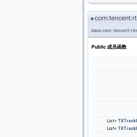
com::tencent::
◆
class com::tencent::rt
Public 成员函数
List<
TXTrackI
List<
TXTrackI