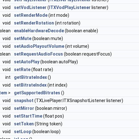
void
setVodListener
(
ITXVodPlayListener
listener)
void
setRenderMode
(int mode)
void
setRenderRotation
(int rotation)
olean
enableHardwareDecode
(boolean enable)
void
setMute
(boolean mute)
void
setAudioPlayoutVolume
(int volume)
olean
setRequestAudioFocus
(boolean requestFocus)
void
setAutoPlay
(boolean autoPlay)
void
setRate
(float rate)
int
getBitrateIndex
()
void
setBitrateIndex
(int index)
Item
>
getSupportedBitrates
()
void
snapshot
(TXLivePlayer.ITXSnapshotListener listener)
void
setMirror
(boolean mirror)
void
setStartTime
(float pos)
void
setToken
(String token)
void
setLoop
(boolean loop)