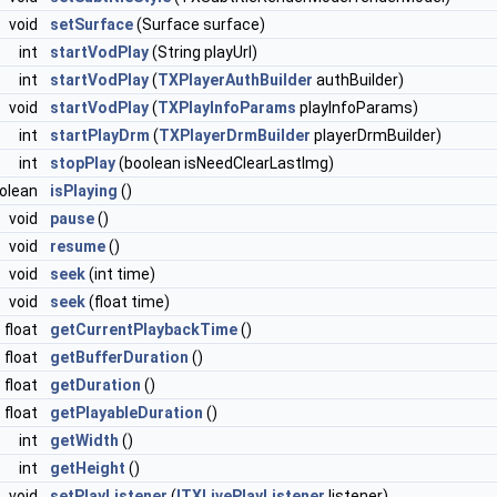
void
setSurface
(Surface surface)
int
startVodPlay
(String playUrl)
int
startVodPlay
(
TXPlayerAuthBuilder
authBuilder)
void
startVodPlay
(
TXPlayInfoParams
playInfoParams)
int
startPlayDrm
(
TXPlayerDrmBuilder
playerDrmBuilder)
int
stopPlay
(boolean isNeedClearLastImg)
olean
isPlaying
()
void
pause
()
void
resume
()
void
seek
(int time)
void
seek
(float time)
float
getCurrentPlaybackTime
()
float
getBufferDuration
()
float
getDuration
()
float
getPlayableDuration
()
int
getWidth
()
int
getHeight
()
void
setPlayListener
(
ITXLivePlayListener
listener)