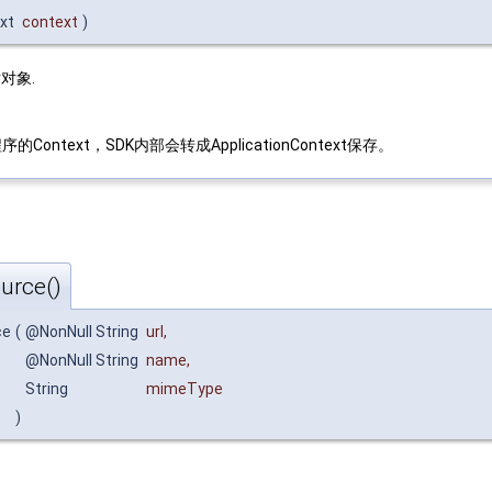
ext
context
)
r对象.
的Context，SDK内部会转成ApplicationContext保存。
urce()
ce
(
@NonNull String
url
,
@NonNull String
name
,
String
mimeType
)