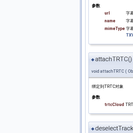
参数
url
字
name
字
mimeType
字
TX
attachTRTC()
◆
void attachTRTC
(
Ob
绑定到TRTC对象
参数
trtcCloud
TR
deselectTrack
◆