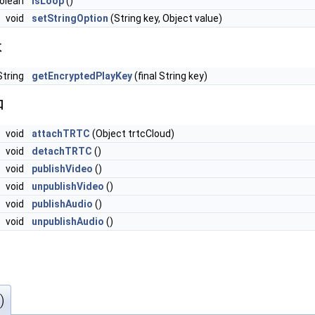
olean
isLoop
()
void
setStringOption
(String key, Object value)
数
String
getEncryptedPlayKey
(final String key)
口
void
attachTRTC
(Object trtcCloud)
void
detachTRTC
()
void
publishVideo
()
void
unpublishVideo
()
void
publishAudio
()
void
unpublishAudio
()
)