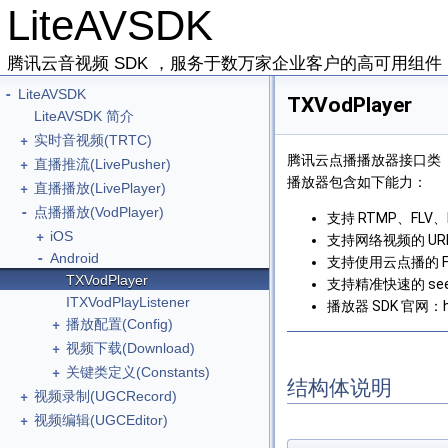
LiteAVSDK
腾讯云音视频 SDK ，服务于数万家企业客户的高可用组
-
LiteAVSDK
TXVodPlayer
LiteAVSDK 简介
+
实时音视频(TRTC)
腾讯云点播播放器接口类
+
直播推流(LivePusher)
播放器包含如下能力：
+
直播播放(LivePlayer)
-
点播播放(VodPlayer)
支持 RTMP、FLV
+
iOS
支持网络视频的 U
-
Android
支持使用云点播的 Fi
TXVodPlayer
支持精准快速的 se
ITXVodPlayListener
播放器 SDK 官网：http
+
播放配置(Config)
+
视频下载(Download)
+
关键类定义(Constants)
结构体说明
+
视频录制(UGCRecord)
+
视频编辑(UGCEditor)