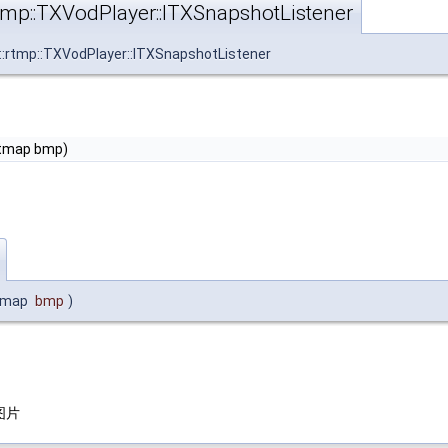
rtmp::TXVodPlayer::ITXSnapshotListener
::rtmp::TXVodPlayer::ITXSnapshotListener
tmap bmp)
tmap
bmp
)
图片