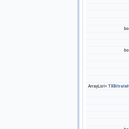
bo
bo
ArrayList<
TXBitrate