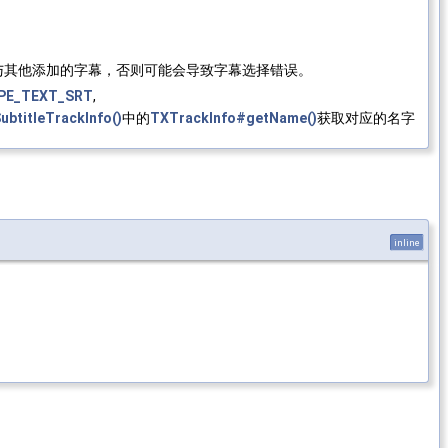
与其他添加的字幕，否则可能会导致字幕选择错误。
PE_TEXT_SRT
,
ubtitleTrackInfo()
中的
TXTrackInfo#getName()
获取对应的名字
inline